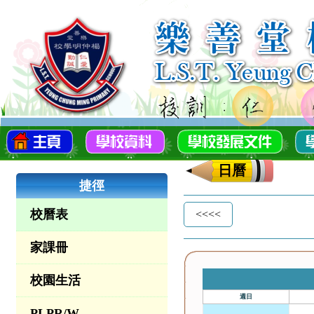
日曆
捷徑
校曆表
家課冊
校園生活
週日
PLPR/W
26