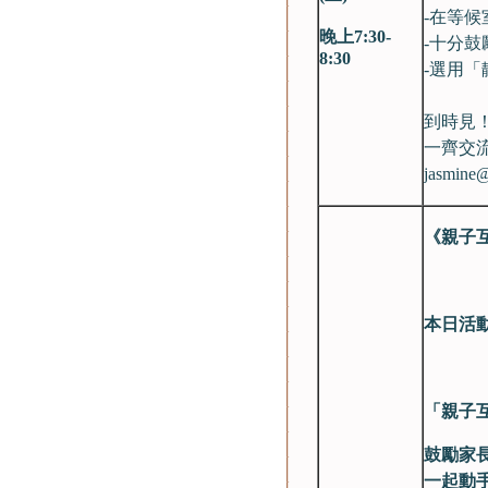
-在等
晚上7:30-
-十分
8:30
-選用
到時見
一齊交
jasmine@
《親子
本日活
「親子
鼓勵家
一起動