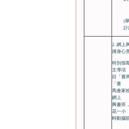
(
計
2. 網
揮身心
特別假
主導項
目「賽馬
「賽
馬會家校
網上
興趣班
花一小
時動腦