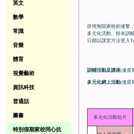
英文
數學
疫情無阻家校的連繫
常識
多元化活動、校本訓
日期以課堂方法登入T
音樂
體育
訓輔活動及講座
(逢星
視覺藝術
多元化網上活動
(逢
資訊科技
普通話
圖書
多元化活動短片
特別假期家校同心抗