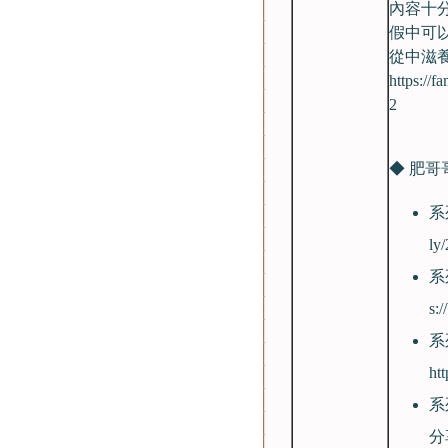
內容十
假中可
從中滋
https://f
2
◆ 肥哥
系
ly
系
s:
系
ht
系
分