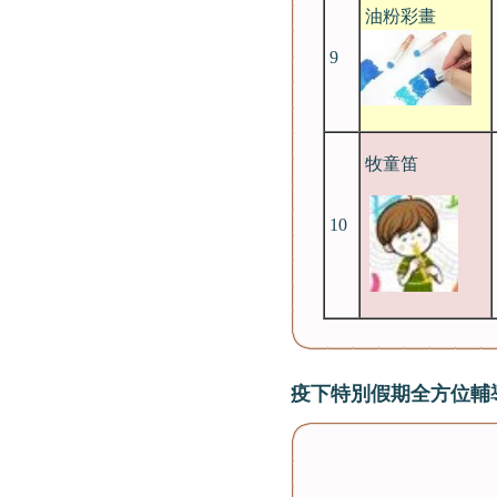
油粉彩畫
9
牧童笛
10
疫下特別假期全方位輔