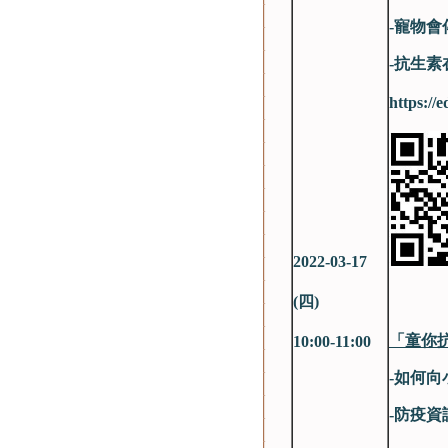
-寵物會
-抗生
https://
2022-03-17
(
四)
「童你
10:00-11:00
-如何
-防疫資