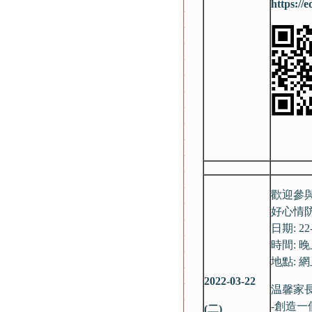
https://
歡迎參與
好心情
日期: 22-
時間: 晚上
地點: 
2022-03-22
温馨家
-創造一
(
二)