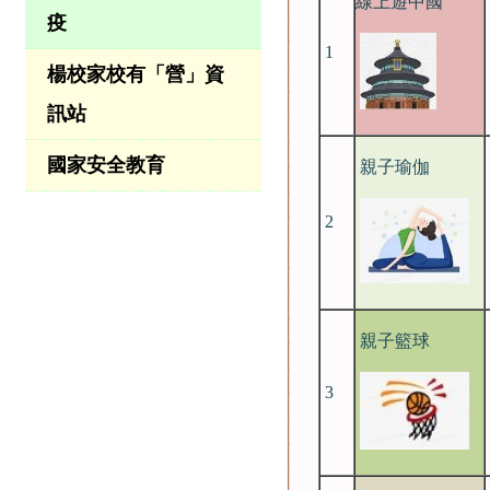
線上遊中國
疫
1
楊校家校有「營」資
訊站
國家安全教育
親子瑜伽
2
親子籃球
3