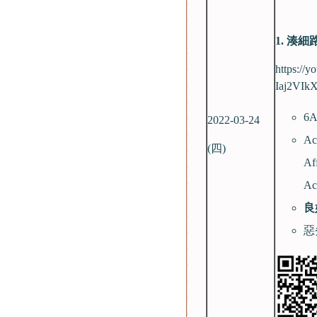
1.
湊細
https:/
Iaj2VIkX
6
2022-03-24
Ac
(四)
Af
Ac
良
惡