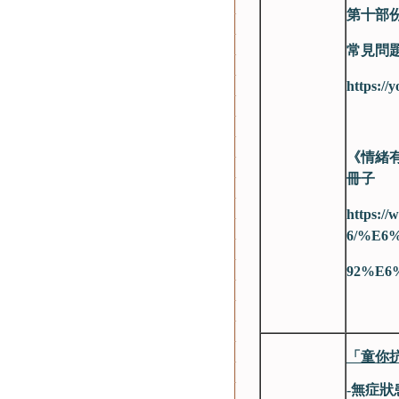
第十部
常見問
https:/
《情緒有
冊子
https://
6/%E6
92%E6
「童你
-無症