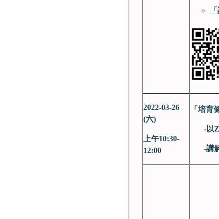
「
2022-03-26
「培育
(
六)
-以Z
上午10:30-
-講解
12:00