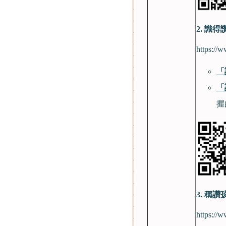
2.
識得
https://
「
「
握
3.
稱讚
https:/