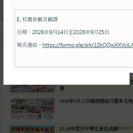
最新消息
2026-07-28
楊校運動精英
楊校關愛好精「晨」，朝七晚完展
屋
2026年9月12日楊校開放日暨多
2026-07-
25-26年度升中學生派位成績