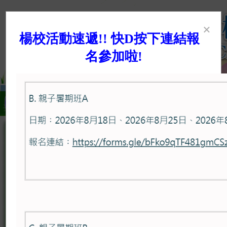
×
楊校活動速遞!! 快D按下連結報
名參加啦!