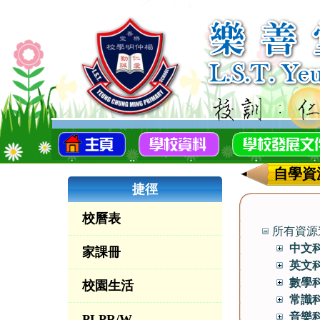
自學資
捷徑
校曆表
所有資源
中文
家課冊
英文
數學
校園生活
常識
音樂
PLPR/W