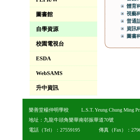
體育
視藝
圖書館
普通
自學資源
資訊
圖書
校園電視台
ESDA
WebSAMS
升中資訊
樂善堂楊仲明學校
L.S.T. Yeung Chung Ming Pr
地址：九龍牛頭角樂華南邨振華道70號
電話（Tel）：27559195
傳真（Fax）：2796