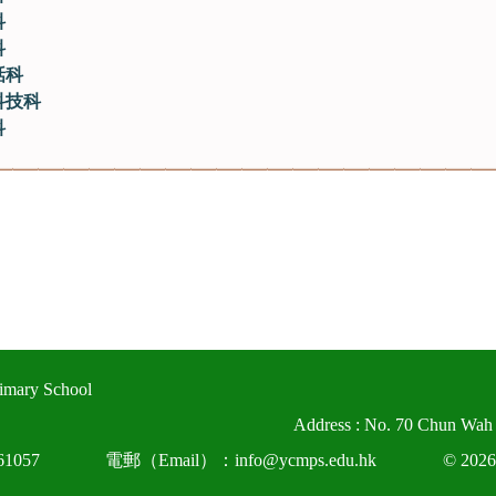
科
科
話科
科技科
科
imary School
Address : No. 70 Chun Wah
1057
電郵（Email）：info@ycmps.edu.hk
© 2