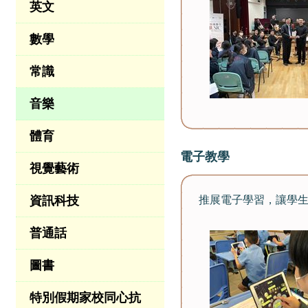
英文
數學
常識
音樂
體育
電子教學
視覺藝術
資訊科技
推展電子學習，讓學
普通話
圖書
特別假期家校同心抗