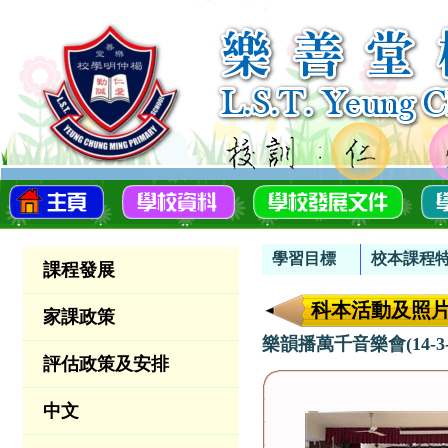
學習目標
校本課程
課程發展
科本活動及照
家課政策
樂韻播萬千音樂會(14-3-2
評估政策及安排
中文