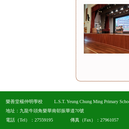
樂善堂楊仲明學校
L.S.T. Yeung Chung Ming Primary Scho
地址：九龍牛頭角樂華南邨振華道70號
電話（Tel）：27559195
傳真（Fax）：27961057