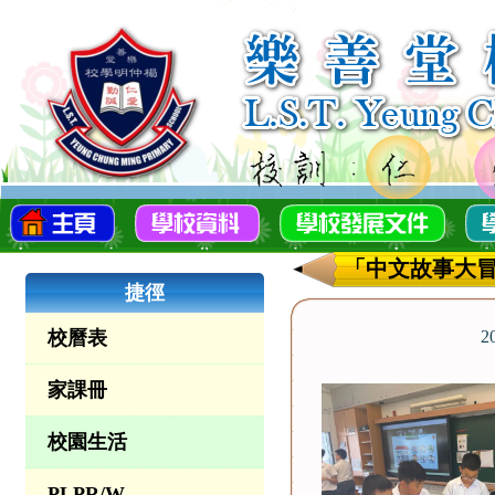
「中文故事大
捷徑
校曆表
2
家課冊
校園生活
PLPR/W