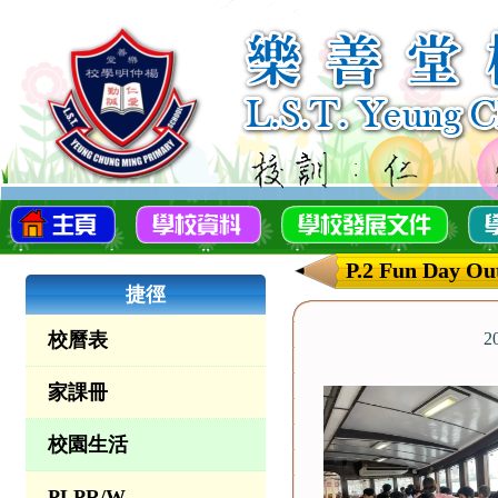
P.2 Fun Day Ou
捷徑
校曆表
2
家課冊
校園生活
PLPR/W