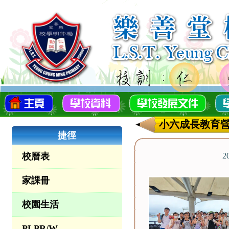
小六成長教育
捷徑
校曆表
2
家課冊
校園生活
PLPR/W