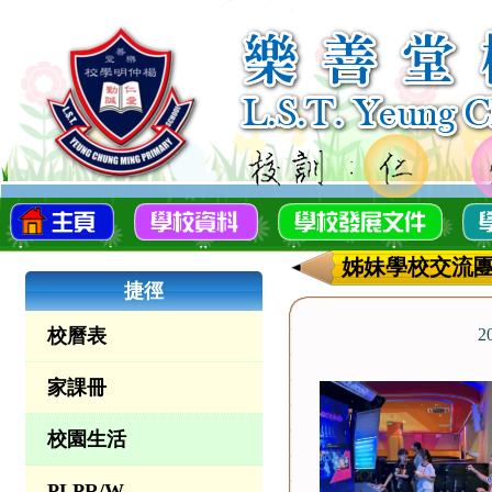
姊妹學校交流
捷徑
校曆表
2
家課冊
校園生活
PLPR/W