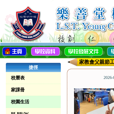
家教會父親節
捷徑
校曆表
2026
家課冊
校園生活
PLPR/W