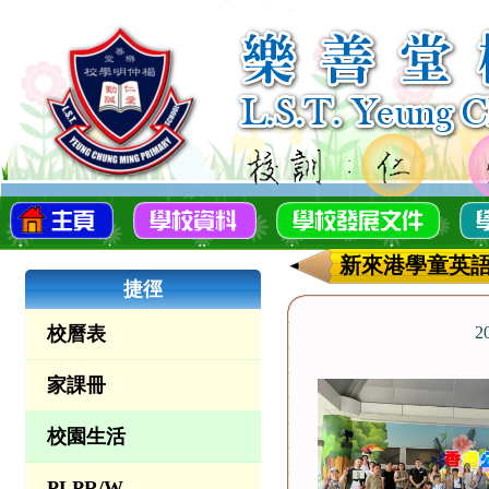
新來港學童英語
捷徑
校曆表
2
家課冊
校園生活
PLPR/W