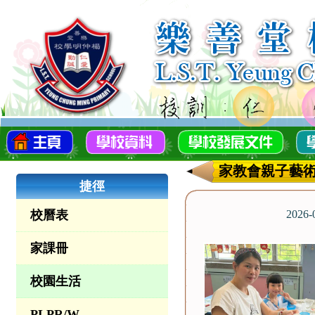
家教會親子藝術
捷徑
校曆表
2026
家課冊
校園生活
PLPR/W