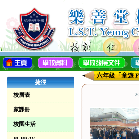
六年級「童遊 Fun
捷徑
校曆表
2
家課冊
校園生活
PLPR/W