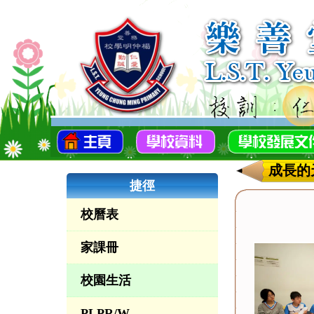
成長的
捷徑
校曆表
家課冊
校園生活
PLPR/W