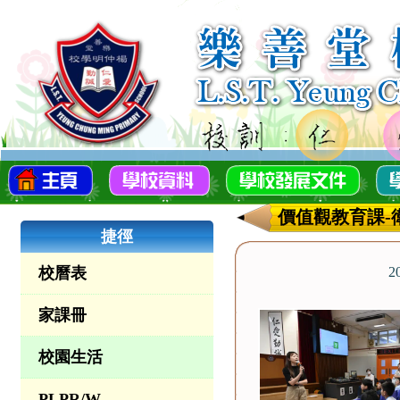
價值觀教育課-
捷徑
校曆表
2
家課冊
校園生活
PLPR/W