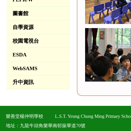
圖書館
自學資源
校園電視台
ESDA
WebSAMS
升中資訊
樂善堂楊仲明學校
L.S.T. Yeung Chung Ming Primary Scho
地址：九龍牛頭角樂華南邨振華道70號