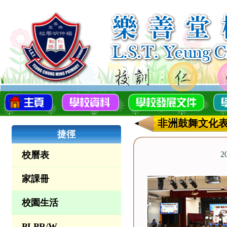
非洲鼓舞文化
捷徑
校曆表
2
家課冊
校園生活
PLPR/W