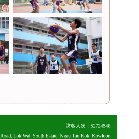
訪客人次：52724548
 Road, Lok Wah South Estate, Ngau Tau Kok, Kowloon