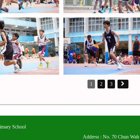
1
2
3
imary School
Address : No. 70 Chun Wah