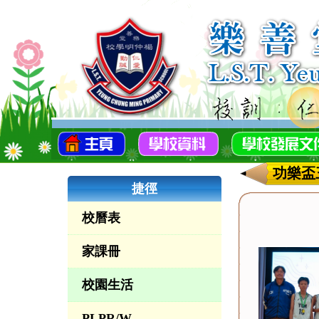
功樂盃
捷徑
校曆表
家課冊
校園生活
PLPR/W