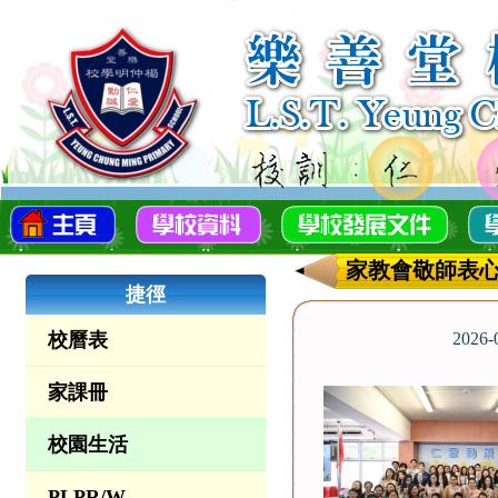
家教會敬師表
捷徑
校曆表
2026
家課冊
校園生活
PLPR/W