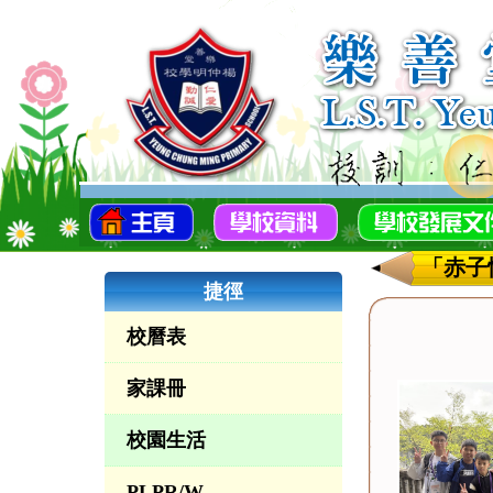
「赤子
捷徑
校曆表
家課冊
校園生活
PLPR/W