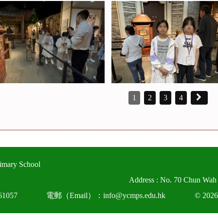
1
2
3
4
imary School
Address : No. 70 Chun Wah
1057
電郵（Email）：info@ycmps.edu.hk
© 2