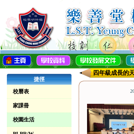
四年級成長的
捷徑
校曆表
2
家課冊
校園生活
PLPR/W