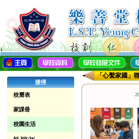
「心繫家國」
捷徑
校曆表
2
家課冊
校園生活
PLPR/W