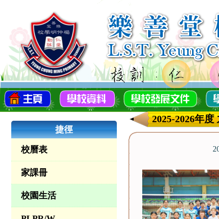
2025-202
捷徑
校曆表
2
家課冊
校園生活
PLPR/W