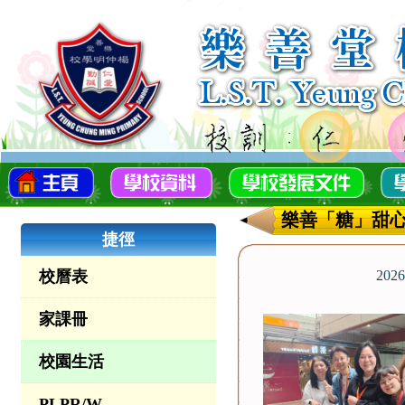
樂善「糖」甜心行
捷徑
校曆表
2026
家課冊
校園生活
PLPR/W