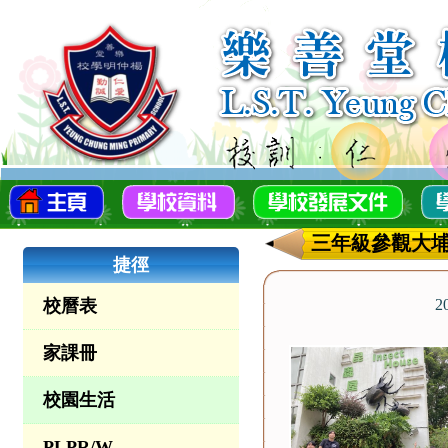
三年級參觀大
捷徑
校曆表
2
家課冊
校園生活
PLPR/W