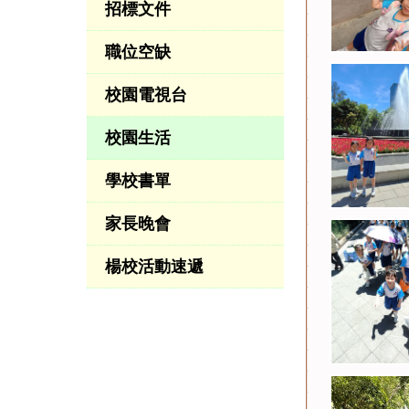
招標文件
職位空缺
校園電視台
校園生活
學校書單
家長晚會
楊校活動速遞