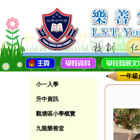
一年級
小一入學
升中資訊
觀塘區小學概覽
九龍樂善堂