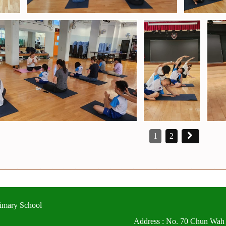
1
2
imary School
Address : No. 70 Chun Wah