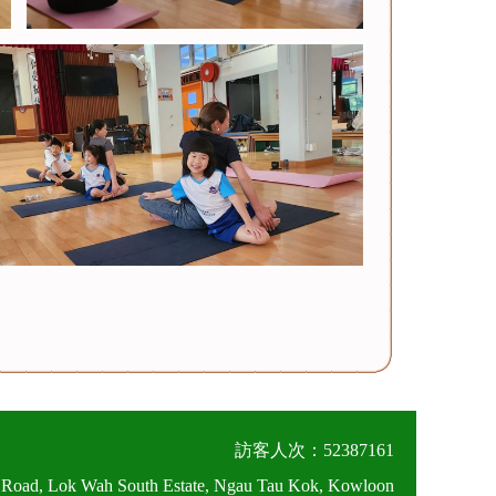
訪客人次：52387161
 Road, Lok Wah South Estate, Ngau Tau Kok, Kowloon