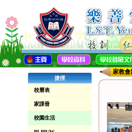
家教會
捷徑
校曆表
家課冊
校園生活
PLPR/W