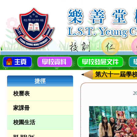
第六十一屆學校
捷徑
校曆表
2
家課冊
校園生活
PLPR/W