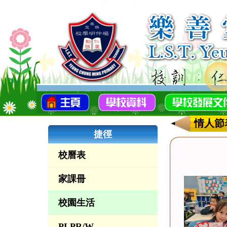
情人節
捷徑
校曆表
家課冊
校園生活
PLPR/W