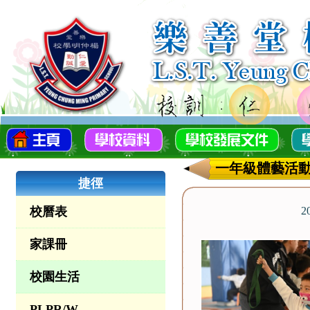
一年級體藝活
捷徑
校曆表
2
家課冊
校園生活
PLPR/W