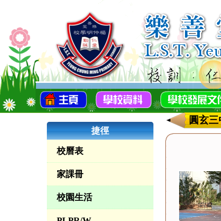
圓玄三
捷徑
校曆表
家課冊
校園生活
PLPR/W