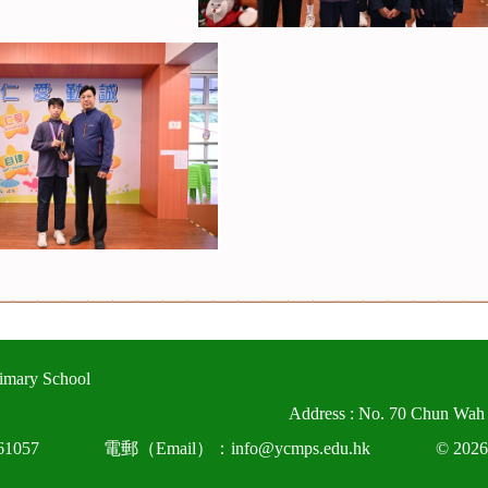
imary School
Address : No. 70 Chun Wah
1057
電郵（Email）：info@ycmps.edu.hk
© 2