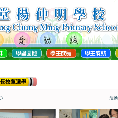
會家長校董選舉
五)
活動