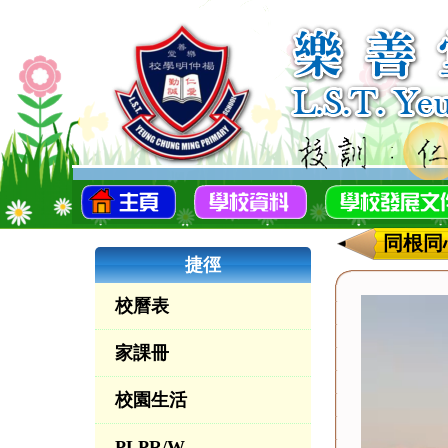
同根同
捷徑
校曆表
家課冊
校園生活
PLPR/W