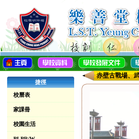
赤壁古戰場、
捷徑
校曆表
家課冊
校園生活
PLPR/W