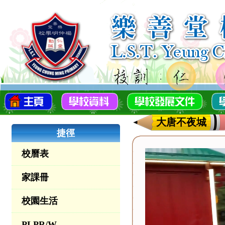
大唐不夜城
捷徑
校曆表
家課冊
校園生活
PLPR/W