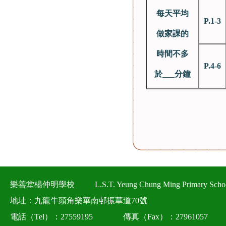
每天平均
P.1-3
做家課的
時間
不多
P.4-6
於
___
分鐘
樂善堂楊仲明學校
L.S.T. Yeung Chung Ming Primary Scho
地址：九龍牛頭角樂華南邨振華道70號
電話（Tel）：27559195
傳真（Fax）：27961057