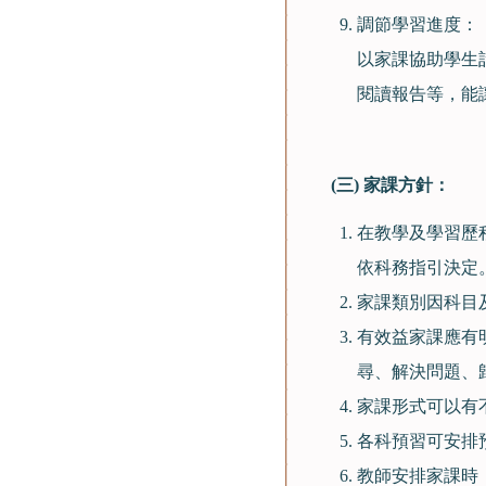
調節學習進度：
以家課協助學生
閱讀報告等，能
(
三)
家課
方針：
在教學及學習歷
依科務指引決定
家課類別因科目
有效益家課應有
尋、解決問題、
家課形式可以有
各科
預習
可安排
教師安排家課時