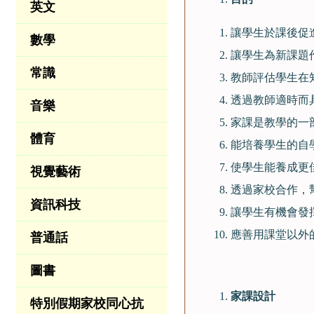
英文
讓學生於課後促
數學
讓學生為新課題
常識
教師評估學生在
透過教師適時而
音樂
家課是教學的一
體育
能培養學生的自
使學生能養成更
視覺藝術
透過家校合作，
資訊科技
讓學生有機會發
應善用課堂以外
普通話
圖書
家課設計
特別假期家校同心抗