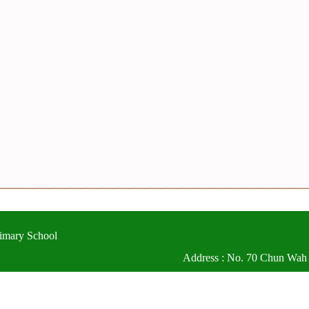
imary School
Address : No. 70 Chun Wah
1057
電郵（Email）：info@ycmps.edu.hk
© 2