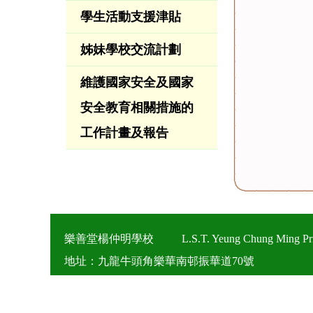
學生活動支援津貼
姊妹學校交流計劃
維護國家安全及國家
安全教育相關措施的
工作計畫及報告
樂善堂楊仲明學校
L.S.T. Yeung Chung Ming Pr
地址：九龍牛頭角樂華南邨振華道70號
電話（Tel）：27559195
傳真（Fax）：2796