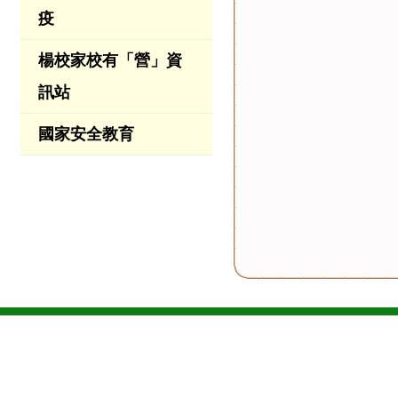
疫
楊校家校有「營」資
訊站
國家安全教育
樂善堂楊仲明學校
L.S.T. Yeung Chung Ming Primary Scho
地址：九龍牛頭角樂華南邨振華道70號
電話（Tel）：27559195
傳真（Fax）：27961057