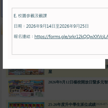
最新消息
2026-07-28
楊校運動精英
楊校關愛好精「晨」，朝七晚完展
屋
2026年9月12日楊校開放日暨多
2026-07-
25-26年度升中學生派位成績