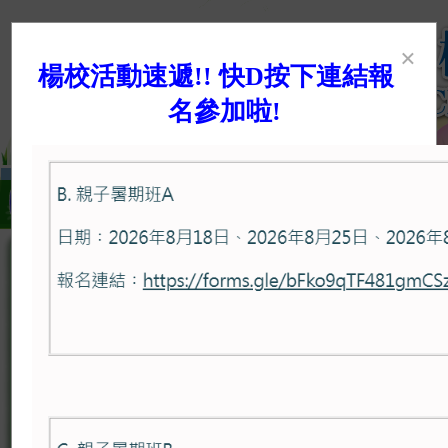
×
楊校活動速遞!! 快D按下連結報
名參加啦!