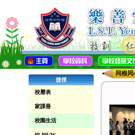
同根同
捷徑
校曆表
家課冊
校園生活
PLPR/W