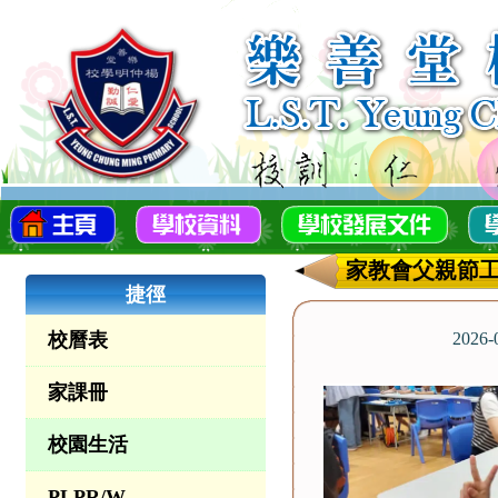
家教會父親節
捷徑
校曆表
2026
家課冊
校園生活
PLPR/W