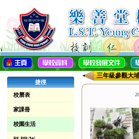
三年級參觀大
捷徑
校曆表
2
家課冊
校園生活
PLPR/W